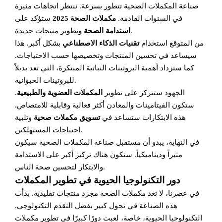
صناعة المكملات الصحية تتطور بسرعة. ننتظر اتجاهات مثيرة
في السنوات القادمة.
مكملات الصحة 2025
ستؤكد على
وتطوير منتجات جديدة.
استدامة الصحة
من المتوقع استخدام
تقنيات الذكاء الاصطناعي
بشكل أكبر. هذا
سيساعد في تحسين المنتجات وتخصيصها حسب الاحتياجات.
كما ستزداد أهمية البروتينات النباتية المبتكرة، التي تعد بديلاً
للبروتينات الحيوانية.
الجهود ستتركز على تطوير
المكملات العضوية والطبيعية
.
ستكون الفيتامينات والمعادن أكثر فعالية وقابلية للامتصاص.
هذه الابتكارات ستساعد في
تسويق مكملات صحية
وتلبية
احتياجات المستهلكين.
في النهاية، يبدو أن مستقبل صناعة المكملات الصحية سيكون
مثيراً وديناميكياً. ستكون هناك تركيز أكبر على الاستدامة
والابتكار لتحسين صحة الناس.
دور التكنولوجيا الحيوية في تطوير المكملات
في عصرنا، لا تعد مكملات الصحة مجرد منتجات تقليدية. بدأت
هذه الصناعة في تحول كبير بفضل التقدم التكنولوجي.
التكنولوجيا الحيوية، خاصة، لعبت دورًا كبيرًا في تطوير مكملات