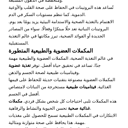
ومنخفضة في الدهون المشبعة.
تُساعد هذه البروتينات في الحفاظ على صحة القلب والأوعية
الدموية. كما تنظم مستويات السكر في الدم.
الاهتمام بالتغذية الصحية والاستدامة البيئية يزيد يومًا بعد يوم.
البروتينات النباتية تعد حلًا مبتكرًا وفعالًا. سواء من المصادر
الجديدة أو الفوائد الصحية، تبرز مكانتها في عالم التغذية
المستقبلية.
المكملات العضوية والطبيعية المتطورة
في عالم التغذية الصحية، المكملات العضوية والطبيعية مهمة
جدًا. تساعد في تحقيق حياة أفضل. توفر
تغذية عضوية
وفيتامينات طبيعية لصحة الجسم والذهن.
المكملات العضوية مصنوعة بتقنيات حديثة للحفاظ على قيمها
الغذائية.
فيتامينات طبيعية
مستخرجة من النباتات لامتصاص
أفضل في الجسم.
هذه المكملات تلبى احتياجات كل شخص بشكل فردي.
مكملات
تحسن الحيوية والنشاط والرفاهية.
غذائية صحية
الابتكارات في المكملات الطبيعية تسمح للحصول على مغذيات
مهمة. هذا يحافظ على صحة متوازنة ومثالية.