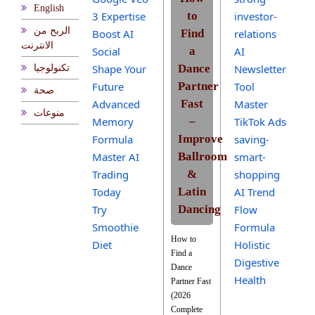
English
3 Expertise
to
investor-
الربح من
Boost AI
Find
relations
الانترنت
Social
a
AI
Shape Your
Dance
Newsletter
تكنولوجيا
Future
Partner
Tool
صحة
Advanced
Fast
Master
منوعات
Memory
–
TikTok Ads
Formula
Improve
saving-
Master AI
Ballroom
smart-
Trading
&
shopping
Today
Latin
AI Trend
Try
Dancing
Flow
Smoothie
Formula
How to
Diet
Holistic
Find a
Digestive
Dance
Health
Partner Fast
(2026
Complete