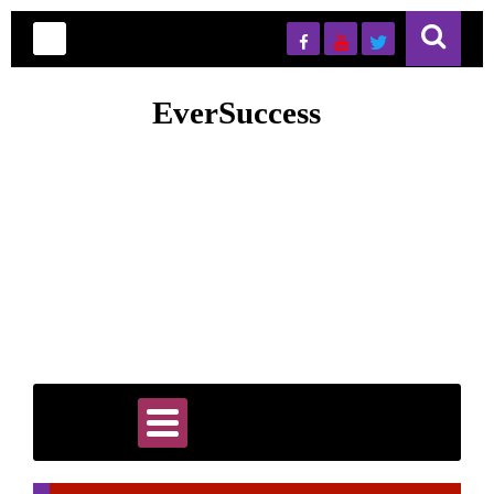
EverSuccess
EverSuccess is your trusted hub for premium PLR content,
digital marketing tools, and smart automation strategies designed
to accelerate online business growth. Whether you're an
entrepreneur, marketer, or content creator, you’ll find ready-to-
use resources, proven systems, and actionable tips to save time
and scale faster. Our goal is to simplify success by giving you
high-quality assets and insights that help you build, grow, and
automate your business efficiently and sustainably.