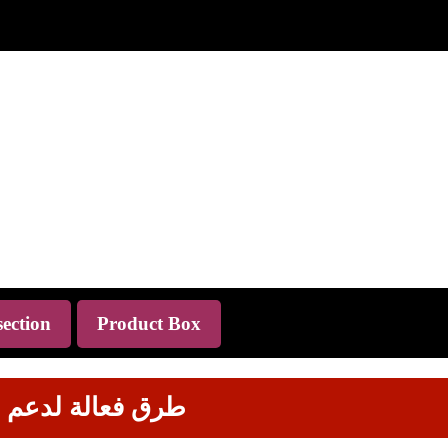
al marketing
ne business
tor, you’ll
o save time
gh-quality
business
section
Product Box
طرق فعالة لدعم ان