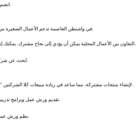
انضم إلى الجمعيات المحلية التي تدعم الأعمال الصغيرة.
المبادرة "Think Local First" في واشنطن العاصمة تدعم الأعمال الصغيرة من خلال حملات توعية مستمرة.
التعاون بين الأعمال المحلية يمكن أن يؤدي إلى نجاح مشترك. يمكنك إنشاء شراكات مع الشركات المحلية لتعزيز علامتك التجارية.
ابحث عن شركاء محليين يمكنهم توفير منتجات أو خدمات مكملة.
في شيكاغو، تعاونت "Baker's Delight" مع "Local Brewery" لإنشاء منتجات مشتركة، مما ساعد في زيادة مبيعات كلا الشركتين.
تقديم ورش عمل وبرامج تدريبية للأعمال المحلية يعزز من كفاءتها وقدرتها على المنافسة.
نظم ورش عمل حول التسويق الرقمي لأصحاب الأعمال الصغيرة.