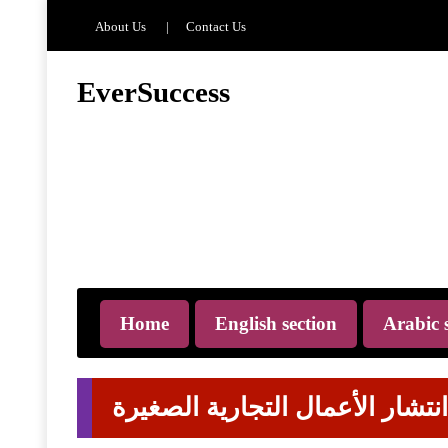
About Us
Contact Us
EverSuccess
EverSuccess is your trusted hub for premium PLR content, digit
tools, and smart automation strategies designed to accelerate onli
growth. Whether you're an entrepreneur, marketer, or content crea
find ready-to-use resources, proven systems, and actionable tips t
and scale faster. Our goal is to simplify success by giving you hi
assets and insights that help you build, grow, and automate your 
efficiently and sustainably.
Home
English section
Arabic 
تشار الأعمال التجارية الصغيرة