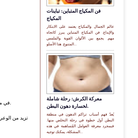
فن المكياج المتباين: تباينات
المكياج
عالم الجمال والمكياج يعتمد على الابتكار
والإبداع. فن المكياج المتباين يبرز كاتجاه
مهم. يجمع بين الألوان القوية والملمس
المتنوع. هذا الأسلو...
معركة الكرش: رحلة شاملة
في مدينة ناشفيل، تينيسي، تقدم مجموعة من المصممين خدمات تصميم مجانية للأعمال الصغيرة، مما يعزز من قدرتهم على المنافسة.
لخسارة دهون البطن.
يُعدّ فهم أسباب تراكم الدهون في منطقة
البطن أول خطوة في رحلة التخلص منها.
فبمجرد معرفة العوامل المُساهمة في هذه
المشكلة، يمكنك توجيه...