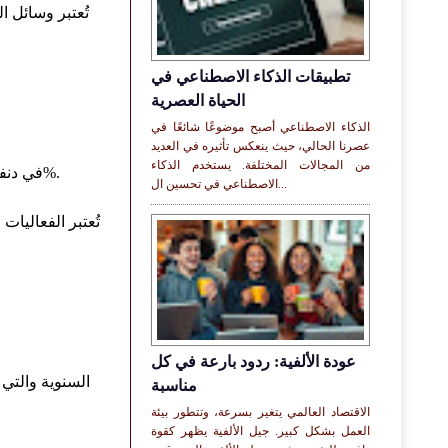
تُعتبر وسائل 
تطبيقات الذكاء الاصطناعي في
الحياة العصرية
الذكاء الاصطناعي أصبح موضوعًا شائعًا في
عصرنا الحالي، حيث ينعكس تأثيره في العديد
من المجالات المختلفة. يستخدم الذكاء
استخدمت "Local Love" في دنفر، كولورادو، وسائل التواصل الاجتماعي لزيادة الوعي بأعمالها، مما أدى إلى زيادة في المبيعات بنسبة 30%.
الاصطناعي في تحسين ال...
تُعتبر الفعاليا
عودة الألفية: ردود بارعة في كل
مناسبة
الاقتصاد العالمي يتغير بسرعة، وتتطور بيئة
العمل بشكل كبير. جيل الألفية يظهر كقوة