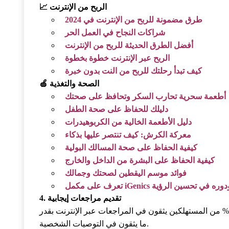
📈 الربح من الإنترنت
طرق مضمونة للربح من الإنترنت في 2024
شراكات النجاح في العمل الحر
أفضل الطرق الحديثة للربح من الإنترنت
الربح عبر الإنترنت خطوة بخطوة
كيف تبدأ رحلتك للربح من النت بدون خبرة
🍏 الصحة والتغذية
أطعمة سحرية تحارب السكر وتحافظ على صحتك
دليلك للحفاظ على صحة الطفل
دليل الأطعمة الخالية من الكربوهيدرات
معركة الكرش: كيف تنتصر عليها بذكاء
كيفية الحفاظ على صحة المسالك البولية
كيفية الحفاظ على البشرة من الداخل والخارج
فوائد موسم اليقطين لصحتك وجمالك
رف على مكمل iGenics ودوره في تحسين الرؤية
4. تقديم مراجعات إيجابية
ُعتبر المراجعات عبر الإنترنت وسيلة فعالة لدعم الأعمال المحلية. يشير تقرير إلى أن 88% من المستهلكين يثقون في المراجعات عبر الإنترنت بقدر
ما يثقون في التوصيات الشخصية.