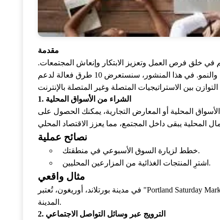
مقدمة
اهم في خلق فرص العمل وتعزيز الابتكار وإنعاش المجتمعات.
في عالم اليوم، تتطلب هذه الأعمال دعمًا مجتمعيًا قويًا لتظل قادرة على المنافسة والنمو. في هذا المنشور، سنستعرض 10 طرق فعالة لدعم
1. الشراء من الأسواق المحلية
الأسواق المحلية أو المعارض التجارية، يمكنك الحصول على
نصائح عملية
خطط لزيارة السوق الأسبوعي في منطقتك.
اشترِ المنتجات الغذائية من المزارعين المحليين.
مثال واقعي
في مدينة بورتلاند، أوريغون، تُعتبر "Portland Saturday Market" واحدة من أكبر الأسواق الحرفية التي تدعم الأعمال المحلية، مما يسهم في اقتصاد
المدينة.
2. الترويج عبر وسائل التواصل الاجتماعي