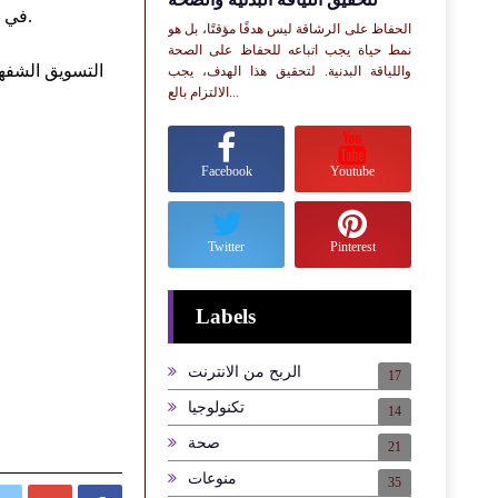
"Small Business Development Center" في كاليفورنيا يقدم دورات تدريبية للأعمال الصغيرة، مما يساعدهم على تحقيق النمو المستدام.
الحفاظ على الرشاقة ليس هدفًا مؤقتًا، بل هو
نمط حياة يجب اتباعه للحفاظ على الصحة
التسويق الشفهي
واللياقة البدنية. لتحقيق هذا الهدف، يجب
الالتزام بالع...
Facebook
Youtube
Twitter
Pinterest
Labels
الربح من الانترنت
17
تكنولوجيا
14
صحة
21
منوعات
35