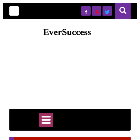
EverSuccess
EverSuccess is your trusted hub for premium PLR content,
digital marketing tools, and smart automation strategies designed
to accelerate online business growth. Whether you're an
entrepreneur, marketer, or content creator, you’ll find ready-to-
use resources, proven systems, and actionable tips to save time
and scale faster. Our goal is to simplify success by giving you
high-quality assets and insights that help you build, grow, and
automate your business efficiently and sustainably.