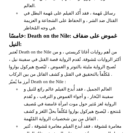
العالم.
رسائل مُهمة ، فقد أُكد الفيلم على مُهمة البطل في
القتال ضد الشر ، و الحفاظ على الشجاعة و العزيمة
في وجه المُخاطر.
خامسًا: Death on the Nile: غموض على ضفاف
النيل:
تُعتبر Death on the Nile من أهم روايات أغاثا كريستي ، و من
أكثر الروايات مُشوقة. تُقدم الرواية قصة القتل في سفينة نيل ،
تُصبح الرواية مليئة بالتوتر و الغموض ، ليُصبح هيركول بواروا
مُكلّفاً بالتحقيق في القتل و كشف القاتل من بين الركاب .
أبرز ما يُميّز Death on the Nile :
العالم الجميل ، فقد أُبدع الفيلم عالم رائع للنيل و
سفينة البُخار ، و أجواء الغموض و الترقب ، و تُقدم
الرواية لغز مُثير حول موت امرأة غامضة في مُصيف
مُنتجع ، ليُصبح هيركول بواروا مُكلّفاً بحلّ اللغز و كشف
القاتل من بين شخصيات الرواية المُتّهمة .
مغامرة مُشوقة ، فقد أُبدع الفيلم مغامرة مُشوقة ، تُثير