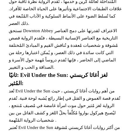
المُتداخلة لعائلة كرين و خدمها ، تُقدم الرواية نظرة ثاقبة حول
علاقات الطبقات الاجتماعية وتأثيرها على الحياة الخاصة للأفراد.
كما تُسلط الضوء على الأنماط السلوكية و الآداب المُتّبعة في
ذلك العصر.
تستحق Downton Abbey الاعتراف لقدرتها على دمج العناصر
التاريخية مع العناصر الإنسانية البسيطة ، فتُقدم الرواية قصص
مُشوقة و شخصيات مُعقدة و تُناقش القيم و المبادئ المُختلفة
التي كانت سائدة في ذلك العصر، و يُمكن اعتبارها رحلة من
الماضي إلى الحاضر ، فإنها تُقدم دروساً مُهمة حول الأسرة و
الصداقة و الحب و التغيير.
ثانيًا: Evil Under the Sun: لغز أغاثا كريستي
المُثير:
تُعد Evil Under the Sun من أهم روايات أغاثا كريستي ، حيث
تُقدم قصة الغموض و القتل في إطار رائع يُشبه لوحة فنية. تُقدم
الرواية لغز مُثير حول موت امرأة غامضة في مُصيف مُنتجع ،
ليُصبح هيركول بواروا مُكلّفاً بحلّ اللغز و كشف القاتل من بين
شخصيات الرواية المُتّهمة .
تُعتبر Evil Under the Sun من أكثر روايات أغاثا كريستي مُشوقة