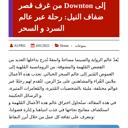
من غرف قصر Downton إلى
ضفاف النيل: رحلة عبر عالم
السرد و السحر



AI.PRO
منوعات
Home
4/01/2025
يُعدّ عالم الرواية والسينما مساحةً واسعةً تُدرج بداخلها العديد من
القِصص المُلهمة والمشوقة، من الرومانسية المُلهبة إلى
الغموض المُثير إلى عالم السحر الخيالي. تجذب هذه الأعمال
ملايين القُراء والمشاهدين على مرّ الزمن، لتُقدم لهم رحلةً عبر
عوالم مختلفة، مليئة بالشخصيات المُثيرة، والمُغامرات المثيرة،
و الرسائل الحكيمة.
في هذه المقالة، سنُحاول اختراق عالم هذه الأعمال المُلهمة و
استكشاف مفاتيح نجاحها في جذب انتباهنا و إثارة فضولنا،
ونتعرف على ثقافة كل عمل من خلال أبرز النقاط: