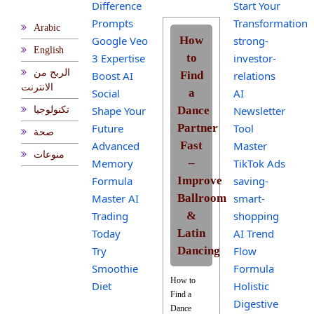
Difference
Start Your
Prompts
Transformation
Arabic
Google Veo
How
strong-
English
3 Expertise
to
investor-
الربح من
Boost AI
Find
relations
الانترنت
Social
a
AI
Shape Your
Dance
Newsletter
تكنولوجيا
Future
Partner
Tool
صحة
Advanced
Fast
Master
منوعات
Memory
–
TikTok Ads
Formula
Improve
saving-
Master AI
Ballroom
smart-
Trading
&
shopping
Today
Latin
AI Trend
Try
Dancing
Flow
Smoothie
Formula
How to
Diet
Holistic
Find a
Digestive
Dance