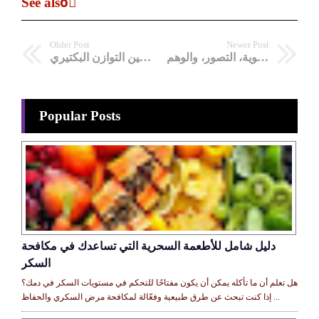
See alsoً
Older Post
Newer Post
اللباس: أكثر من مجرد قماش - بين الهوية، التصور، والوهم
الحل الثوري لصحة المسالك البولية وتحسين التوازن البكتيري
Popular Posts
دليل شامل للأطعمة السحرية التي تساعدك في مكافحة
السكر
هل تعلم أن ما تأكله يمكن أن يكون مفتاحًا للتحكم في مستويات السكر في دمك؟
إذا كنت تبحث عن طرق طبيعية وفعّالة لمكافحة مرض السكري والحفاظ ...