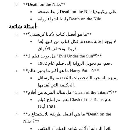
**Death on the Nile:**
رابط صفحة Death on the Nile على ويكيبيديا
رابط لِشراء رواية Death on the Nile
أسئلة شائعة:
**ما هو أفضل كتاب لأغاثا كريستي؟**
لا يوجد إجابة محددة، فكل كتاب من كتبها يُعدّ
فريدًا، وتختلف الأذواق.
**هل يوجد فيلم لـ "Evil Under the Sun"؟**
نعم، تم تحويل الرواية إلى فيلم عام 1982 .
**ما هو أكثر ما يميز عالم Harry Potter؟**
يميزه السحر، الشخصيات المُعقدة، والرسائل
الحكيمة التي يُقدمها.
**هل هناك المزيد من أفلام "Clash of the Titans"؟**
نعم، تم إنتاج فيلم Clash of the Titans عام
1981 أيضًا.
**ما هي أفضل طريقة للاستمتاع بـ "Death on the
Nile"؟**
اقرأ الرواية أولًا ثم شاهد الفيلم أو العكس.