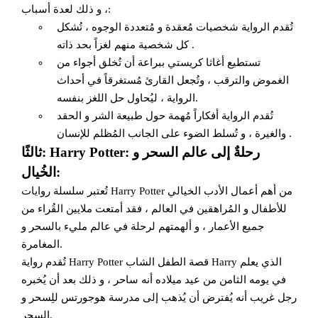
، و ذلك لعدة أسباب:
تُقدم الرواية شخصيات مُعقدة و مُتعددة الوجوه ، تُشكل
كل شخصية منهم لغزاً بحد ذاته .
تستطيع أغاثا كريستي ببراعة أن تُخلق أجواء من
الغموض والترقب ، وتُجعل القارئ مُستغرقاً في أحداث
الرواية ، ليُحاول حل اللغز بنفسه.
تُقدم الرواية أفكاراً مُهمة حول طبيعة الشر و الحقد
والغيرة ، و تُسلط الضوء على الجانب المُظلم للإنسان .
ثالثًا: Harry Potter: رحلةٌ إلى عالم السحر و
الخُيال:
تُعتبر سلسلة روايات Harry Potter من أهم أعمال الأدب الخيالي
للأطفال و المُراهقين في العالم ، فقد أمتعت ملايين القُراء من
جميع الأعمار ، و ألهمتهم لرحلة في عالم مليء بالسحر و
المغامرة.
تُقدم رواية Harry Potter قصة الطفل الشاب Harry الذي يعلم
في يومه الثامن من عيد ميلاده أنه ساحر ، و ذلك بعد أن يُخبره
رجل غريب أنه يُفترض أن يُذهب إلى مدرسة هوجورتس للِسحر و
السِحر.