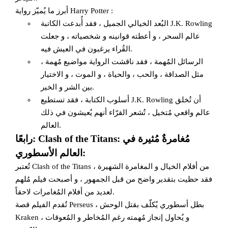
أبرز ما يُميّز رواية Harry Potter :
البُعد الخيالي الجميل ، فقد أُبدعت الكاتبة J.K. Rowling
عالم السحر ، و أعطته قوانينه و شخصياته ، و جعلت
القُراء يرغبون في العيش فيه.
الرسائل المُهمة ، فقد ناقشت الرواية مواضيع مُهمة ،
مثل الصداقة ، والحب ، والحياة ، و الموت ، و الاختيار
بين الشر و الخير.
أسلوب الكتابة ، فقد تستطيع J.K. Rowling أن تُخلق
عالم واقعي مُتخيل ، تُشعر القرّاء أنهم يُعيشون في ذلك
العالم.
رابعًا: Clash of the Titans: مُغامرةٌ مُثيرة في
العالم الأسطوري:
تُعتبر Clash of the Titans من أفلام الخيال و المغامرة الشهيرة ،
فقد حظيت بتقدير واضح من قبل الجمهور ، و أصبحت فيلم مُلهم
لعديد من أفلام المُغامرات لاحقاً.
تُقدم الفيلم قصة Perseus ، بطل أسطوري يُكلّف بقتل الوحش
Kraken ، و يُحاول إنجاز مُهمته رغم المُخاطر و المُعوقات