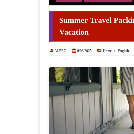
Summer Travel Packing
Vacation



AI.PRO
8/06/2025
Home
English