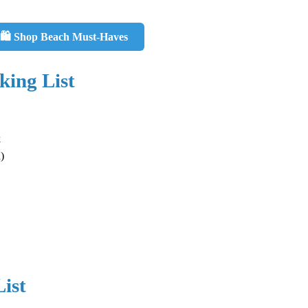
🛍️ Shop Beach Must-Haves
king List
k
)
ist