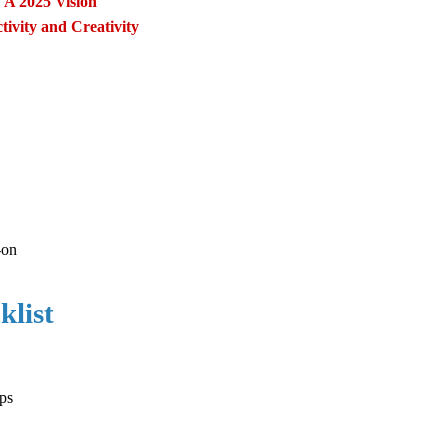
 A 2025 Vision
ivity and Creativity
-on
klist
ps