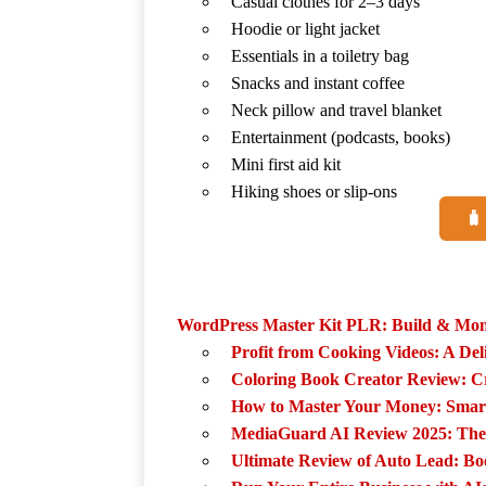
Casual clothes for 2–3 days
Hoodie or light jacket
Essentials in a toiletry bag
Snacks and instant coffee
Neck pillow and travel blanket
Entertainment (podcasts, books)
Mini first aid kit
Hiking shoes or slip-ons
🧳
🔗 Topics You Might Be
WordPress Master Kit PLR: Build & Mone
Profit from Cooking Videos: A Del
Coloring Book Creator Review: C
How to Master Your Money: Smart 
MediaGuard AI Review 2025: The 
Ultimate Review of Auto Lead: Bo