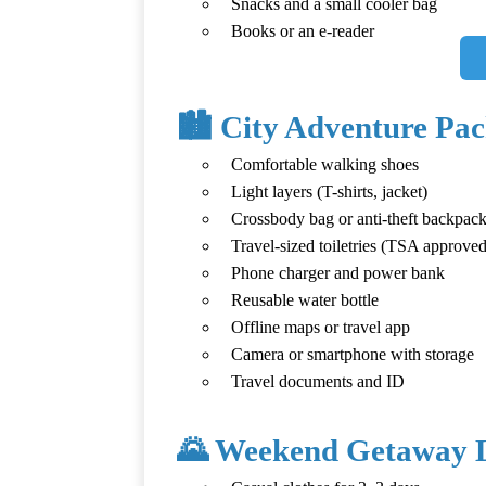
Snacks and a small cooler bag
Books or an e-reader
🏙️ City Adventure Pac
Comfortable walking shoes
Light layers (T-shirts, jacket)
Crossbody bag or anti-theft backpac
Travel-sized toiletries (TSA approved
Phone charger and power bank
Reusable water bottle
Offline maps or travel app
Camera or smartphone with storage
Travel documents and ID
🌄 Weekend Getaway L