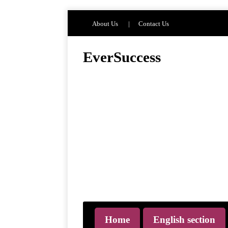
About Us
Contact Us
EverSuccess
EverSuccess is your trusted hub for premium
PLR content, digital marketing tools, and smart
automation strategies designed to accelerate
online business growth. Whether you're an
entrepreneur, marketer, or content creator,
you’ll find ready-to-use resources, proven
systems, and actionable tips to save time and
scale faster. Our goal is to simplify success by
giving you high-quality assets and insights that
help you build, grow, and automate your
business efficiently and sustainably.
Home
English section