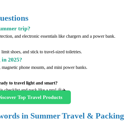
uestions
summer trip?
protection, and electronic essentials like chargers and a power bank.
imit shoes, and stick to travel-sized toiletries.
 in 2025?
les, magnetic phone mounts, and mini power banks.
ady to travel light and smart?
is checklist and pack like a pro! 🌞✈️
iscover Top Travel Products
words in Summer Travel & Packing