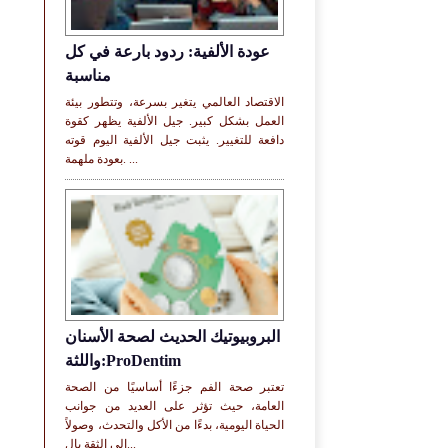
عودة الألفية: ردود بارعة في كل
مناسبة
الاقتصاد العالمي يتغير بسرعة، وتتطور بيئة
العمل بشكل كبير. جيل الألفية يظهر كقوة
دافعة للتغيير. يثبت جيل الألفية اليوم قوته
بعودة ملهمة. ...
البروبيوتيك الحديث لصحة الأسنان
واللثة:ProDentim
تعتبر صحة الفم جزءًا أساسيًا من الصحة
العامة، حيث تؤثر على العديد من جوانب
الحياة اليومية، بدءًا من الأكل والتحدث، وصولاً
إلى الثقة بال...