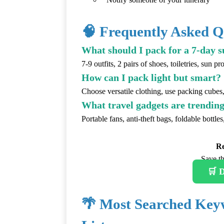
🧠 Frequently Asked Q
What should I pack for a 7-day 
7-9 outfits, 2 pairs of shoes, toiletries, sun 
How can I pack light but smart?
Choose versatile clothing, use packing cubes, l
What travel gadgets are trending
Portable fans, anti-theft bags, foldable bott
Re
Save th
🛒 D
🌴 Most Searched Key