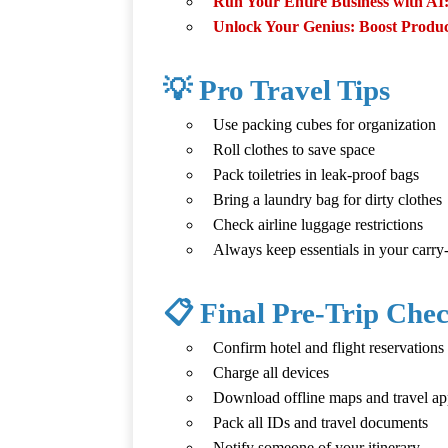
Run Your Entire Business with AI:
Unlock Your Genius: Boost Product
💡 Pro Travel Tips
Use packing cubes for organization
Roll clothes to save space
Pack toiletries in leak-proof bags
Bring a laundry bag for dirty clothes
Check airline luggage restrictions
Always keep essentials in your carry
📋 Final Pre-Trip Chec
Confirm hotel and flight reservations
Charge all devices
Download offline maps and travel ap
Pack all IDs and travel documents
Notify someone of your itinerary