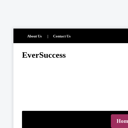
About Us
Contact Us
EverSuccess
EverSuccess is your trusted hub for premium PLR content, digit
tools, and smart automation strategies designed to accelerate onli
growth. Whether you're an entrepreneur, marketer, or content crea
find ready-to-use resources, proven systems, and actionable tips t
and scale faster. Our goal is to simplify success by giving you hi
assets and insights that help you build, grow, and automate your 
efficiently and sustainably.
Hom