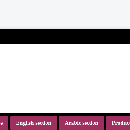
al marketing
ne business
tor, you’ll
o save time
gh-quality
business
e
English section
Arabic section
Produc