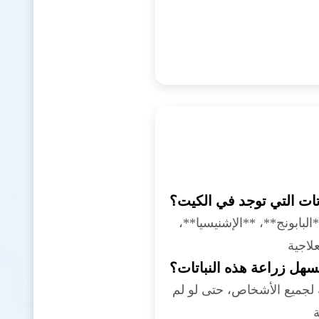
اتات التي توجد في الكيت؟
در**، **البابونج**، **الإشنيسيا**،
هل زراعة هذه النباتات؟
 لجميع الأشخاص، حتى لو لم