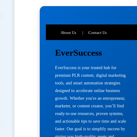
About Us
Contact Us
EverSuccess
EverSuccess is your trusted hub for
premium PLR content, digital marketing
tools, and smart automation strategies
designed to accelerate online business
growth. Whether you're an entrepreneur,
marketer, or content creator, you’ll find
ready-to-use resources, proven systems,
and actionable tips to save time and scale
faster. Our goal is to simplify success by
giving you high-quality assets and