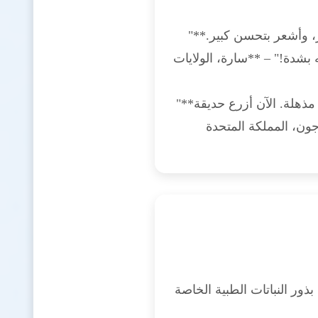
"**رائع!** بدأت باستخدام هذه النباتات منذ بضعة أشهر، وأشعر بتحسن كبير.
بشدة!" – **سارة، الولايات
"**مجموعة مذهلة!** من السهل زراعة النباتات والفوائد مذهلة. الآن أزرع حديقة
جون، المملكة المتحدة
 النباتات الطبية الخاصة