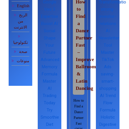
How
Google
Transformation
English
to
Veo 3
strong-
الربح
Find
Expertise
investor-
من
a
Boost AI
relations
الانترنت
Dance
Social
AI
Partner
Shape
Newsletter
تكنولوجيا
Fast
Your
Tool
صحة
–
Future
Master
Improve
Advanced
TikTok
منوعات
Ballroom
Memory
Ads
&
Formula
saving-
Latin
Master
smart-
Dancing
AI
shopping
Trading
AI Trend
How to
Today
Flow
Find a
Try
Formula
Dance
Smoothie
Holistic
Partner
Fast
Diet
Digestive