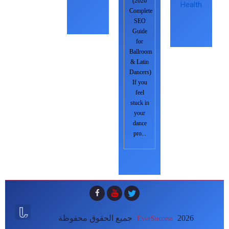
(2026
Health
Complete
SEO
Guide
for
Ballroom
& Latin
Dancers)
If you
feel
stuck in
your
dance
pro...


جميع الحقوق محفوظة
2026
EverSuccess